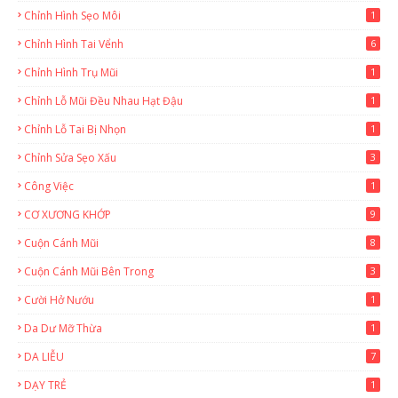
Chỉnh Hình Sẹo Môi
1
Chỉnh Hình Tai Vểnh
6
Chỉnh Hình Trụ Mũi
1
Chỉnh Lỗ Mũi Đều Nhau Hạt Đậu
1
Chỉnh Lỗ Tai Bị Nhọn
1
Chỉnh Sửa Sẹo Xấu
3
Công Việc
1
CƠ XƯƠNG KHỚP
9
Cuộn Cánh Mũi
8
Cuộn Cánh Mũi Bên Trong
3
Cười Hở Nướu
1
Da Dư Mỡ Thừa
1
DA LIỄU
7
DẠY TRẺ
1