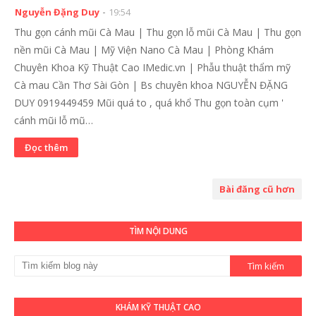
Nguyễn Đặng Duy
19:54
Thu gọn cánh mũi Cà Mau | Thu gọn lỗ mũi Cà Mau | Thu gọn
nền mũi Cà Mau | Mỹ Viện Nano Cà Mau | Phòng Khám
Chuyên Khoa Kỹ Thuật Cao IMedic.vn | Phẫu thuật thẩm mỹ
Cà mau Cần Thơ Sài Gòn | Bs chuyên khoa NGUYỄN ĐẶNG
DUY 0919449459 Mũi quá to , quá khổ Thu gọn toàn cụm '
cánh mũi lỗ mũ…
Đọc thêm
Bài đăng cũ hơn
TÌM NỘI DUNG
KHÁM KỸ THUẬT CAO