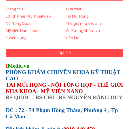
Trang chủ
Giới thiệu
Lợi ích Khám Kỹ Thuật Cao
Tai Mũi Họng
Nội Tổng Quát
Thế giới nha khoa . vn
Mỹ Viện Nano . com
Cơ Xương Khớp . vn
Tuyển dụng
Liên lạc
ĐỊA CHỈ
I
Medic.vn
PHÒNG KHÁM CHUYÊN KHOA KỸ THUẬT
CAO
TAI MŨI HỌNG - NỘI TỔNG HỢP - THẾ GIỚI
NHA KHOA - MỸ VIỆN NANO
BS QUỐC - BS CHI - BS NGUYỄN ĐẶNG DUY
ĐC : 72 - 74 Phạm Hồng Thám, Phường 4 , Tp
Cà Mau