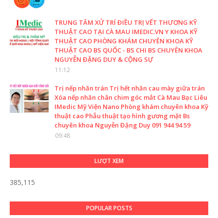
TRUNG TÂM XỬ TRÍ ĐIỀU TRỊ VẾT THƯƠNG KỸ
THUẬT CAO TẠI CÀ MAU IMEDIC.VN Y KHOA KỸ
THUẬT CAO PHÒNG KHÁM CHUYÊN KHOA KỸ
THUẬT CAO BS QUỐC - BS CHI BS CHUYÊN KHOA
NGUYỄN ĐẶNG DUY & CỘNG SỰ
11:12
Trị nếp nhăn trán Trị hết nhăn cau mày giữa trán
Xóa nếp nhăn chân chim góc mắt Cà Mau Bạc Liêu
IMedic Mỹ Viện Nano Phòng khám chuyên khoa Kỹ
thuật cao Phẫu thuật tạo hình gương mặt Bs
chuyên khoa Nguyễn Đặng Duy 091 944 94 59
09:48
LƯỢT XEM
385,115
POPULAR POSTS