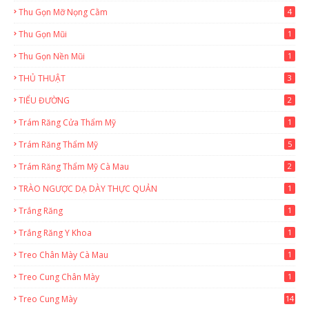
Thu Gọn Mỡ Nọng Cằm
4
Thu Gọn Mũi
1
Thu Gọn Nền Mũi
1
THỦ THUẬT
3
TIỂU ĐƯỜNG
2
Trám Răng Cửa Thẩm Mỹ
1
Trám Răng Thẩm Mỹ
5
Trám Răng Thẩm Mỹ Cà Mau
2
TRÀO NGƯỢC DẠ DÀY THỰC QUẢN
1
Trắng Răng
1
Trắng Răng Y Khoa
1
Treo Chân Mày Cà Mau
1
Treo Cung Chân Mày
1
Treo Cung Mày
14