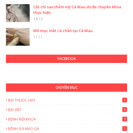
Cắt chỉ sau thẩm mỹ Cà Mau do Bs chuyên khoa
thực hiện
18:18
Mổ mục mắt cá chân tại Cà Mau
11:11
FACEBOOK
CHUYÊN MỤC
BAI THUOC HAY
1
BAI VIET
6
BỆNH NỘI KHOA
5
BỆNH SÙI MÀO GÀ
1