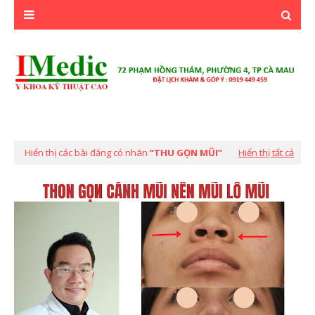
Hiển thị các bài đăng có nhãn
THU GỌN MŨI
Hiển thị tất cả