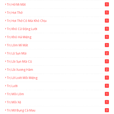
Trị Hở Mi Mắt
1
Trị Hơi Thở
1
Trị Hơi Thở Có Mùi Khó Chịu
1
Trị Khó Cử Động Lưỡi
1
Trị Khó Há Miệng
1
Trị Lõm Mí Mắt
1
Trị Lộ Sụn Mũi
2
Trị Lồi Sụn Mũi Cũ
1
Trị Lồi Xương Hàm
2
Trị Lỡ Loét Môi Miệng
1
Trị Lưỡi
1
Trị Môi Lõm
1
Trị Môi Xệ
1
Trị Mỡ Bụng Cà Mau
3