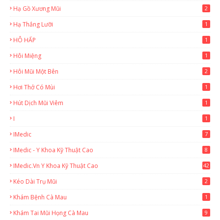
Hạ Gồ Xương Mũi
2
Hạ Thắng Lưỡi
1
HÔ HẤP
1
Hôi Miệng
1
Hôi Mũi Một Bên
2
Hơi Thở Có Mùi
1
Hút Dịch Mũi Viêm
1
I
1
IMedic
7
IMedic - Y Khoa Kỹ Thuật Cao
8
IMedic.vn Y Khoa Kỹ Thuật Cao
42
9
Kéo Dài Trụ Mũi
2
Khám Bệnh Cà Mau
1
Khám Tai Mũi Họng Cà Mau
9