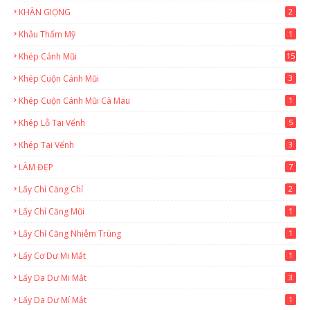
KHÀN GIỌNG
2
Khâu Thẩm Mỹ
1
Khép Cánh Mũi
15
Khép Cuộn Cánh Mũi
3
Khép Cuộn Cánh Mũi Cà Mau
1
Khép Lỗ Tai Vểnh
5
Khép Tai Vểnh
3
LÀM ĐẸP
7
Lấy Chỉ Căng Chỉ
2
Lấy Chỉ Căng Mũi
1
Lấy Chỉ Căng Nhiễm Trùng
1
Lấy Cơ Dư Mi Mắt
1
Lấy Da Dư Mi Mắt
3
Lấy Da Dư Mí Mắt
1