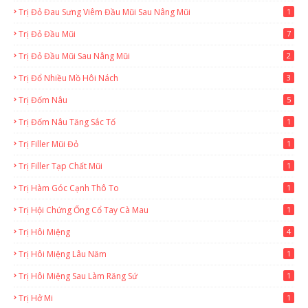
Trị Đỏ Đau Sưng Viêm Đầu Mũi Sau Nâng Mũi
1
Trị Đỏ Đầu Mũi
7
Trị Đỏ Đầu Mũi Sau Nâng Mũi
2
Trị Đổ Nhiều Mồ Hôi Nách
3
Trị Đốm Nâu
5
Trị Đốm Nâu Tăng Sắc Tố
1
Trị Filler Mũi Đỏ
1
Trị Filler Tạp Chất Mũi
1
Trị Hàm Góc Cạnh Thô To
1
Trị Hội Chứng Ống Cổ Tay Cà Mau
1
Trị Hôi Miệng
4
Trị Hôi Miệng Lâu Năm
1
Trị Hôi Miệng Sau Làm Răng Sứ
1
Trị Hở Mi
1