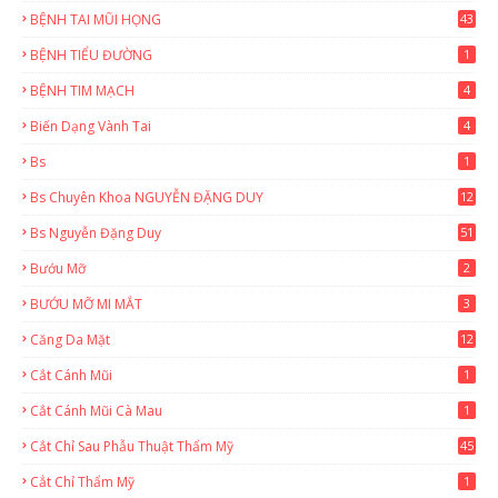
BỆNH TAI MŨI HỌNG
43
BỆNH TIỂU ĐƯỜNG
1
BỆNH TIM MẠCH
4
Biến Dạng Vành Tai
4
Bs
1
Bs Chuyên Khoa NGUYỄN ĐẶNG DUY
12
Bs Nguyễn Đặng Duy
51
9
Bướu Mỡ
2
BƯỚU MỠ MI MẮT
3
Căng Da Mặt
12
Cắt Cánh Mũi
1
Cắt Cánh Mũi Cà Mau
1
Cắt Chỉ Sau Phẫu Thuật Thẩm Mỹ
45
Cẳt Chỉ Thẩm Mỹ
1