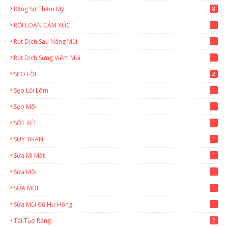
Răng Sứ Thẩm Mỹ
8
RỐI LOẠN CẢM XÚC
1
Rút Dịch Sau Nâng Mũi
1
Rút Dịch Sưng Viêm Mũi
1
SẸO LỒI
2
Sẹo Lồi Lõm
1
Sẹo Môi
1
SỐT RÉT
1
SUY THAN
1
Sửa Mí Mắt
1
Sửa Môi
1
SỬA MŨI
1
Sửa Mũi Cũ Hư Hỏng
1
Tái Tạo Răng
2