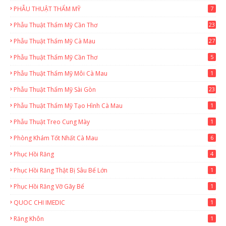
PHẪU THUẬT THẨM MỸ
7
Phẫu Thuật Thẩm Mỹ Cần Thơ
23
6
Phẫu Thuật Thẩm Mỹ Cà Mau
27
6
Phẫu Thuật Thẩm Mỹ Cần Thơ
5
Phẫu Thuật Thẩm Mỹ Môi Cà Mau
1
Phẫu Thuật Thẩm Mỹ Sài Gòn
23
4
Phẫu Thuật Thẩm Mỹ Tạo Hình Cà Mau
1
Phẫu Thuật Treo Cung Mày
1
Phòng Khám Tốt Nhất Cà Mau
6
Phục Hồi Răng
4
Phục Hồi Răng Thật Bị Sâu Bể Lớn
1
Phục Hồi Răng Vỡ Gãy Bể
1
QUOC CHI IMEDIC
1
Răng Khôn
1