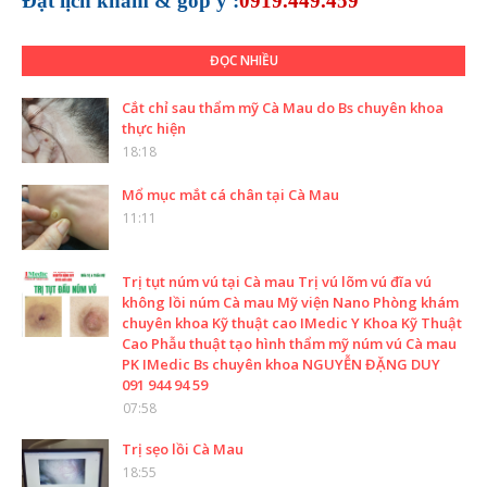
Đặt lịch khám &
góp ý :
0919.449.459
ĐỌC NHIỀU
Cắt chỉ sau thẩm mỹ Cà Mau do Bs chuyên khoa
thực hiện
18:18
Mổ mục mắt cá chân tại Cà Mau
11:11
Trị tụt núm vú tại Cà mau Trị vú lõm vú đĩa vú
không lồi núm Cà mau Mỹ viện Nano Phòng khám
chuyên khoa Kỹ thuật cao IMedic Y Khoa Kỹ Thuật
Cao Phẫu thuật tạo hình thẩm mỹ núm vú Cà mau
PK IMedic Bs chuyên khoa NGUYỄN ĐẶNG DUY
091 944 94 59
07:58
Trị sẹo lồi Cà Mau
18:55