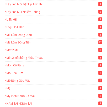
Lấy Sụn Mũi Đặt Lại Tức Thì
1
Lấy Sụn Mũi Nhiễm Trùng
2
LIÊN HỆ
1
Loại Bỏ Filler
1
Má Lúm Đồng Điếu
1
Má Lúm Đồng Tiền
22
Mắt 2 Mí
8
Mắt 2 Mí Không Phẫu Thuật
1
Mòn Cổ Răng
1
Môi Trái Tim
4
Mở Rộng Góc Mắt
4
Mỹ
1
Mỹ Viện Nano Cà Mau
2
NẤM TAI NGỨA TAI
1