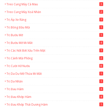
Treo Cung Mày Cà Mau
3
Treo Cung Mày Xoá Nhăn
2
Trị Áp Xe Răng
1
Trị Bóng Đầu Mũi
1
Trị Bướu Mỡ
1
Trị Bướu Mỡ Mi Mắt
4
Trị Các Nốt Bớt Xấu Trên Mặt
1
Trị Cánh Mũi Phồng
2
Trị Cười Hở Nướu
8
Trị Da Dư Mỡ Thừa Mi Mắt
1
Trị Da Nhăn
1
Trị Đau Hàm
4
Trị Đau Khớp Hàm
4
Trị Đau Khớp Thái Dương Hàm
1