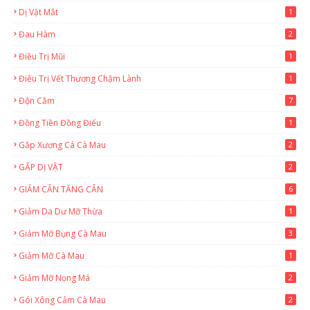
Dị Vật Mắt
1
Đau Hàm
2
Điều Trị Mũi
1
Điều Trị Vết Thương Chậm Lành
1
Độn Cằm
7
Đồng Tiền Đồng Điếu
1
Gắp Xương Cá Cà Mau
2
GẤP DỊ VẬT
2
GIẢM CÂN TĂNG CÂN
6
Giảm Da Dư Mỡ Thừa
1
Giảm Mỡ Bụng Cà Mau
3
Giảm Mỡ Cà Mau
1
Giảm Mỡ Nọng Má
2
Gói Xông Cảm Cà Mau
2